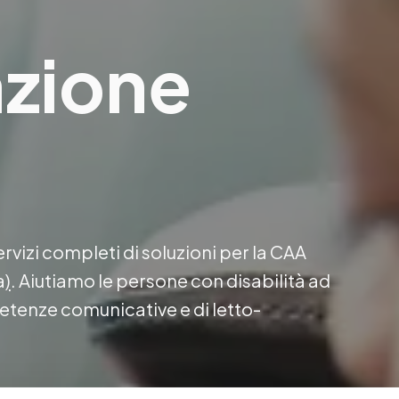
ione 
rvizi completi di soluzioni per la CAA 
a
)
. Aiutiamo le persone con disabilità ad 
tenze comunicative e di letto-