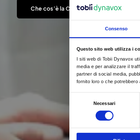
Che cos’è la CAA?
Consenso
Questo sito web utilizza i c
I siti web di Tobii Dynavox uti
media e per analizzare il traf
partner di social media, pubb
fornito loro o che potrebbero a
S
Necessari
e
l
e
z
i