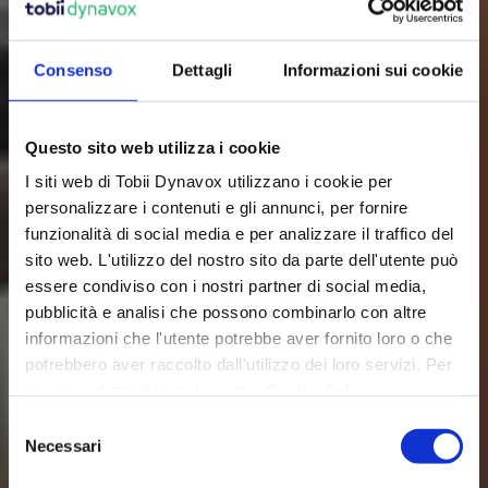
competenze comunicative e di letto-
scrittura e condurre una vita più ricca. 
Consenso
Dettagli
Informazioni sui cookie
Questo sito web utilizza i cookie
Che cos’è la CAA?
I siti web di Tobii Dynavox utilizzano i cookie per
personalizzare i contenuti e gli annunci, per fornire
funzionalità di social media e per analizzare il traffico del
sito web. L'utilizzo del nostro sito da parte dell'utente può
essere condiviso con i nostri partner di social media,
pubblicità e analisi che possono combinarlo con altre
informazioni che l'utente potrebbe aver fornito loro o che
potrebbero aver raccolto dall'utilizzo dei loro servizi. Per
maggiori dettagli leggi la nostra Cookie Policy.
S
Necessari
e
l