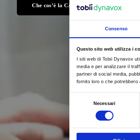
Che cos’è la CAA?
Consenso
Questo sito web utilizza i c
I siti web di Tobii Dynavox uti
media e per analizzare il traf
partner di social media, pubb
fornito loro o che potrebbero a
S
Necessari
e
l
e
z
i