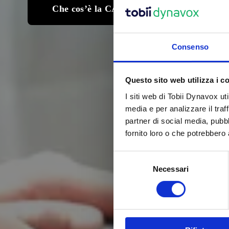
Che cos’è la CAA?
Consenso
Questo sito web utilizza i c
I siti web di Tobii Dynavox uti
media e per analizzare il traf
partner di social media, pubb
fornito loro o che potrebbero a
S
Necessari
e
l
e
z
i