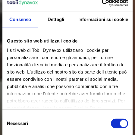
competenze comunicative e di letto-
scrittura e condurre una vita più ricca. 
Consenso
Dettagli
Informazioni sui cookie
Questo sito web utilizza i cookie
Che cos’è la CAA?
I siti web di Tobii Dynavox utilizzano i cookie per
personalizzare i contenuti e gli annunci, per fornire
funzionalità di social media e per analizzare il traffico del
sito web. L'utilizzo del nostro sito da parte dell'utente può
essere condiviso con i nostri partner di social media,
pubblicità e analisi che possono combinarlo con altre
informazioni che l'utente potrebbe aver fornito loro o che
potrebbero aver raccolto dall'utilizzo dei loro servizi. Per
maggiori dettagli leggi la nostra Cookie Policy.
S
Necessari
e
l