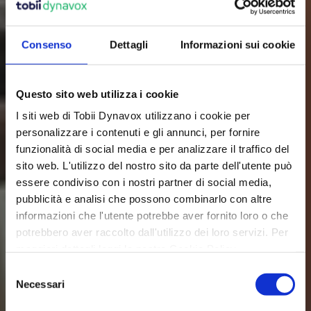
competenze comunicative e di letto-
scrittura e condurre una vita più ricca. 
Consenso
Dettagli
Informazioni sui cookie
Questo sito web utilizza i cookie
Che cos’è la CAA?
I siti web di Tobii Dynavox utilizzano i cookie per
personalizzare i contenuti e gli annunci, per fornire
funzionalità di social media e per analizzare il traffico del
sito web. L'utilizzo del nostro sito da parte dell'utente può
essere condiviso con i nostri partner di social media,
pubblicità e analisi che possono combinarlo con altre
informazioni che l'utente potrebbe aver fornito loro o che
potrebbero aver raccolto dall'utilizzo dei loro servizi. Per
maggiori dettagli leggi la nostra Cookie Policy.
S
Necessari
e
l